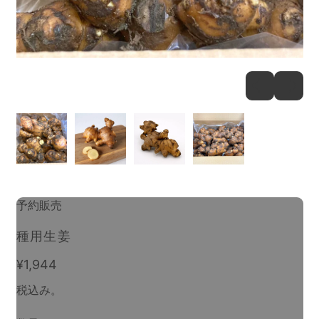
予約販売
種用生姜
通常価格
¥1,944
税込み。