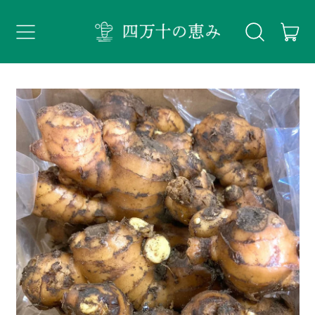
メ
ア
ニ
ュ
ー