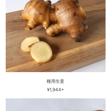
種用生姜
通
¥1,944+
常
新
価
生
格