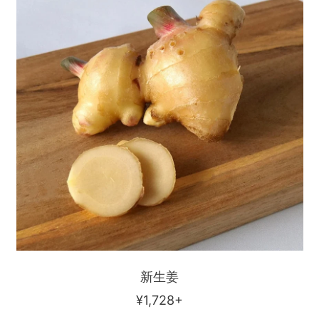
姜
新生姜
通
¥1,728+
常