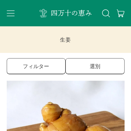
メ
ア
ニ
ュ
ー
生姜
フィルター
選別
ひ
ね
生
姜