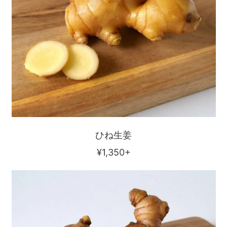
ひね生姜
通
¥1,350+
常
種
価
用
格
生
姜